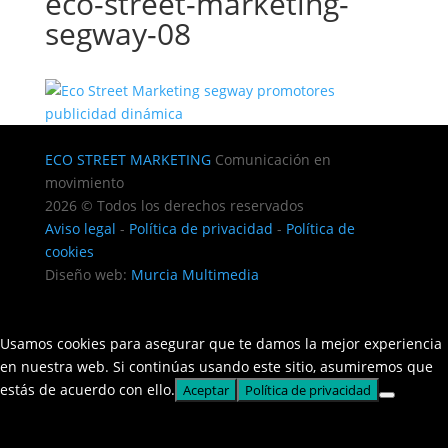
eco-street-marketing-
segway-08
ECO STREET MARKETING
Comunicación en
movimiento
2026 © Todos los derechos reservados
Aviso legal
-
Política de privacidad
-
Política de
cookies
Diseño web:
Murcia Multimedia
Usamos cookies para asegurar que te damos la mejor experiencia
en nuestra web. Si continúas usando este sitio, asumiremos que
estás de acuerdo con ello.
Aceptar
Política de privacidad