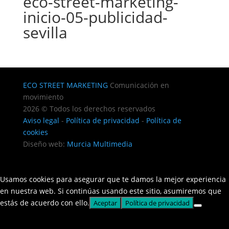
eco-street-marketing-
inicio-05-publicidad-
sevilla
ECO STREET MARKETING
Comunicación en
movimiento
2026 © Todos los derechos reservados
Aviso legal
-
Política de privacidad
-
Política de
cookies
Diseño web:
Murcia Multimedia
Usamos cookies para asegurar que te damos la mejor experiencia
en nuestra web. Si continúas usando este sitio, asumiremos que
estás de acuerdo con ello.
Aceptar
Política de privacidad