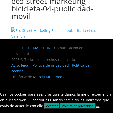
eco-street-marketing-
bicicleta-04-publicidad-
movil
ECO STREET MARKETING
Comunicación en
movimiento
2026 © Todos los derechos reservados
Aviso legal
-
Política de privacidad
-
Política de
cookies
Diseño web:
Murcia Multimedia
Usamos cookies para asegurar que te damos la mejor experiencia
en nuestra web. Si continúas usando este sitio, asumiremos que
estás de acuerdo con ello.
Aceptar
Política de privacidad