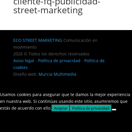
cliente-fq-publicidad-
street-marketing
ECO STREET MARKETING
Comunicación en
movimiento
2026 © Todos los derechos reservados
Aviso legal
-
Política de privacidad
-
Política de
cookies
Diseño web:
Murcia Multimedia
Usamos cookies para asegurar que te damos la mejor experiencia
en nuestra web. Si continúas usando este sitio, asumiremos que
estás de acuerdo con ello.
Aceptar
Política de privacidad