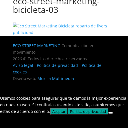
eco-street-marketing-
bicicleta-03
ECO STREET MARKETING
Comunicación en
movimiento
2026 © Todos los derechos reservados
Aviso legal
-
Política de privacidad
-
Política de
cookies
Diseño web:
Murcia Multimedia
Usamos cookies para asegurar que te damos la mejor experiencia
en nuestra web. Si continúas usando este sitio, asumiremos que
estás de acuerdo con ello.
Aceptar
Política de privacidad